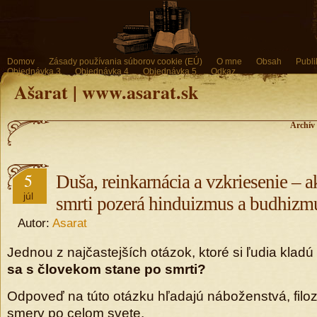
Domov
Zásady používania súborov cookie (EÚ)
O mne
Obsah
Publi
Objednávka 3
Objednávka 4
Objednávka 5
Odkaz
Ašarat | www.asarat.sk
Archív 
5
Duša, reinkarnácia a vzkriesenie – a
júl
smrti pozerá hinduizmus a budhizm
Autor:
Asarat
Jednou z najčastejších otázok, ktoré si ľudia kladú
sa s človekom stane po smrti?
Odpoveď na túto otázku hľadajú náboženstvá, filoz
smery po celom svete.