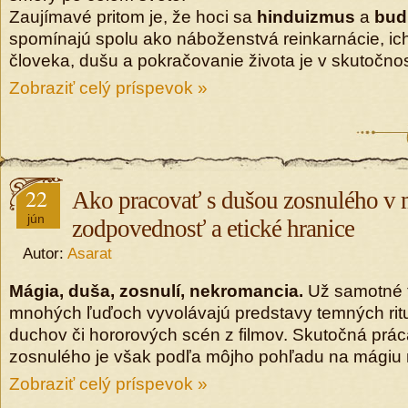
Zaujímavé pritom je, že hoci sa
hinduizmus
a
bud
spomínajú spolu ako náboženstvá reinkarnácie, ic
človeka, dušu a pokračovanie života je v skutočnost
Zobraziť celý príspevok »
22
Ako pracovať s dušou zosnulého v m
jún
zodpovednosť a etické hranice
Autor:
Asarat
Mágia, duša, zosnulí, nekromancia.
Už samotné t
mnohých ľuďoch vyvolávajú predstavy temných ritu
duchov či hororových scén z filmov. Skutočná prá
zosnulého je však podľa môjho pohľadu na mágiu 
Zobraziť celý príspevok »