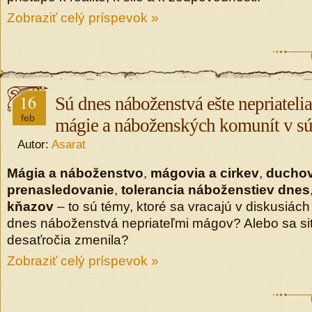
Zobraziť celý príspevok »
16
Sú dnes náboženstvá ešte nepriatel
feb
mágie a náboženských komunít v sú
Autor:
Asarat
Mágia a náboženstvo
,
mágovia a cirkev
,
ducho
prenasledovanie
,
tolerancia náboženstiev dnes
kňazov
– to sú témy, ktoré sa vracajú v diskusiách
dnes náboženstvá nepriateľmi mágov? Alebo sa si
desaťročia zmenila?
Zobraziť celý príspevok »