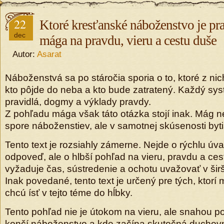
22
Ktoré kresťanské náboženstvo je pr
dec
mága na pravdu, vieru a cestu duše
Autor:
Asarat
Náboženstvá sa po stáročia sporia o to, ktoré z nic
kto pôjde do neba a kto bude zatratený. Každý sy
pravidlá, dogmy a výklady pravdy.
Z pohľadu mága však táto otázka stojí inak. Mág 
spore náboženstiev, ale v samotnej skúsenosti byti
Tento text je rozsiahly zámerne. Nejde o rýchlu ú
odpoveď, ale o hlbší pohľad na vieru, pravdu a cest
vyžaduje čas, sústredenie a ochotu uvažovať v širš
Inak povedané, tento text je určený pre tých, ktorí 
chcú ísť v tejto téme do hĺbky.
Tento pohľad nie je útokom na vieru, ale snahou p
končí náboženstvo a kde začína skutočná duchov