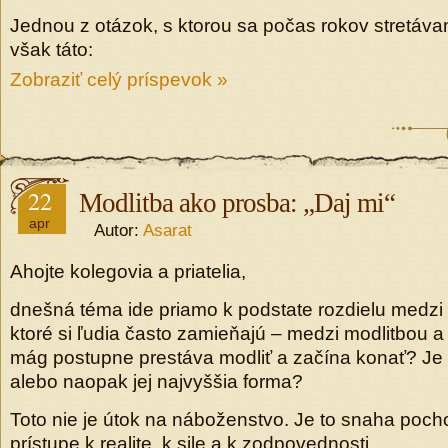
Jednou z otázok, s ktorou sa počas rokov stretávam
však táto:
Zobraziť celý príspevok »
22
Modlitba ako prosba: „Daj mi“
apr
Autor:
Asarat
Ahojte kolegovia a priatelia,
dnešná téma ide priamo k podstate rozdielu medzi
ktoré si ľudia často zamieňajú – medzi modlitbou 
mág postupne prestáva modliť a začína konať? Je t
alebo naopak jej najvyššia forma?
Toto nie je útok na náboženstvo. Je to snaha pocho
prístupe k realite, k sile a k zodpovednosti.