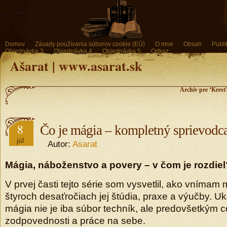
Domov
Zásady používania súborov cookie (EÚ)
O mne
Obsah
Publi
Objednávka 3
Objednávka 4
Objednávka 5
Odkaz
Ašarat | www.asarat.sk
Archív pre ‘Kres
8
Čo je mágia – kompletný sprievodca
júl
Autor:
Asarat
Mágia, náboženstvo a povery – v čom je rozdiel
V prvej časti tejto série som vysvetlil, ako vnímam
štyroch desaťročiach jej štúdia, praxe a výučby. Uk
mágia nie je iba súbor techník, ale predovšetkým 
zodpovednosti a práce na sebe.