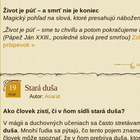
Život je púť – a smrť nie je koniec
Magický pohľad na slová, ktoré presahujú nábože
„Život je púť – sme tu chvíľu a potom pokračujeme na
(Pápež Ján XXIII., posledné slová pred smrťou)
Zob
príspevok »
N
19
Stará duša
mar
Autor:
Asarat
Ako človek zistí, či v ňom sídli stará duša?
V mágii a duchovných učeniach sa často stretáv
duša
. Mnohí ľudia sa pýtajú, čo tento pojem znam
človek môže spoznať, že v ňom prebýva duša, ktor