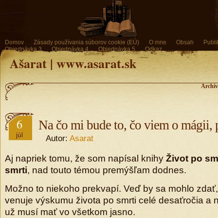
Domov
Zásady používania súborov cookie (EÚ)
O mne
Obsah
Publi
Objednávka 3
Objednávka 4
Objednávka 5
Odkaz
Ašarat | www.asarat.sk
Archív
6
Na čo mi bude to, čo viem o mágii, 
júl
Autor:
Asarat
Aj napriek tomu, že som napísal knihy
Život po sm
smrti
, nad touto témou premýšľam dodnes.
Možno to niekoho prekvapí. Veď by sa mohlo zdať, 
venuje výskumu života po smrti celé desaťročia a 
už musí mať vo všetkom jasno.