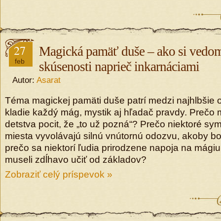
27
Magická pamäť duše – ako si vedo
feb
skúsenosti naprieč inkarnáciami
Autor:
Asarat
Téma magickej pamäti duše patrí medzi najhlbšie ot
kladie každý mág, mystik aj hľadač pravdy. Prečo 
detstva pocit, že „to už pozná“? Prečo niektoré symb
miesta vyvolávajú silnú vnútornú odozvu, akoby b
prečo sa niektorí ľudia prirodzene napoja na mágiu
museli zdĺhavo učiť od základov?
Zobraziť celý príspevok »