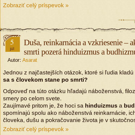
Zobraziť celý príspevok »
5
Duša, reinkarnácia a vzkriesenie – a
júl
smrti pozerá hinduizmus a budhizm
Autor:
Asarat
Jednou z najčastejších otázok, ktoré si ľudia kladú
sa s človekom stane po smrti?
Odpoveď na túto otázku hľadajú náboženstvá, filoz
smery po celom svete.
Zaujímavé pritom je, že hoci sa
hinduizmus
a
bud
spomínajú spolu ako náboženstvá reinkarnácie, ic
človeka, dušu a pokračovanie života je v skutočnost
Zobraziť celý príspevok »