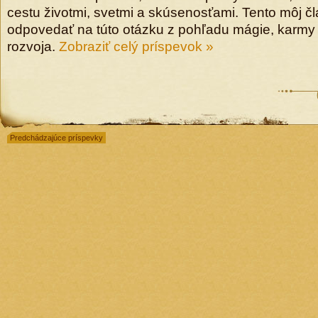
cestu životmi, svetmi a skúsenosťami. Tento môj č
odpovedať na túto otázku z pohľadu mágie, karm
rozvoja.
Zobraziť celý príspevok »
Predchádzajúce príspevky