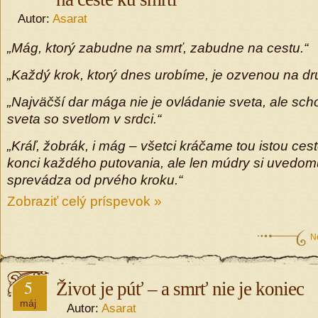
Autor:
Asarat
„Mág, ktorý zabudne na smrť, zabudne na cestu.“
„Každý krok, ktorý dnes urobíme, je ozvenou na dru
„Najväčší dar mága nie je ovládanie sveta, ale sch
sveta so svetlom v srdci.“
„Kráľ, žobrák, i mág – všetci kráčame tou istou ce
konci každého putovania, ale len múdry si uvedom
sprevádza od prvého kroku.“
Zobraziť celý príspevok »
N
5
Život je púť – a smrť nie je koniec
máj
Autor:
Asarat