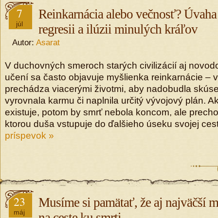
7
Reinkarnácia alebo večnosť? Úvaha 
júl
regresii a ilúzii minulých kráľov
Autor:
Asarat
V duchovných smeroch starých civilizácií aj novo
učení sa často objavuje myšlienka reinkarnácie – v
prechádza viacerými životmi, aby nadobudla skús
vyrovnala karmu či naplnila určitý vývojový plán. A
existuje, potom by smrť nebola koncom, ale prec
ktorou duša vstupuje do ďalšieho úseku svojej ces
príspevok »
23
Musíme si pamätať, že aj najväčší m
máj
na ceste ku smrti