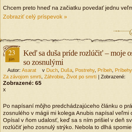
Chcem preto hneď na začiatku povedať jednu veľmi
Zobraziť celý príspevok »
23
Keď sa duša príde rozlúčiť – moje o
jún
so zosnulými
Autor:
Asarat
v
Duch
,
Duša
,
Postrehy
,
Príbeh
,
Príbehy
Za závojom smrti
,
Záhrobie
,
Život po smrti
| Zobrazené:
Zobrazené:
65
x
Po napísaní môjho predchádzajúceho článku o prá
zosnulého v mágii mi kolega Anubis napísal veľmi
Opísal v ňom udalosť, keď sa s ním prišiel v deň 
rozlúčiť jeho zosnulý strýko. Nebola to dlhá spomi