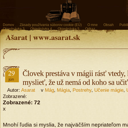
Domov
Zásady používania súborov cookie (EÚ)
O mne
Obsah
Publi
Objednávka 3
Objednávka 4
Objednávka 5
Odkaz
Ašarat | www.asarat.sk
29
Človek prestáva v mágii rásť vtedy, 
jún
myslieť, že už nemá od koho sa učiť
Autor:
Asarat
v
Mág
,
Mágia
,
Postrehy
,
Učenie mágie
,
Zobrazené:
Zobrazené:
72
x
Mnohí ľudia si myslia, že najväčším nepriateľom 