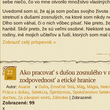
sebe niečo, čo vo mne otvorilo množstvo vlastnýc
Uvedomil som si, že aj ja som počas svojho života 
stretnutí s dušami zosnulých, na ktoré som nikdy 
Dlho som váhal, či o nich vôbec písať. Nie preto, 
hanbil. Skôr preto, že sú veľmi osobné. Niektoré s
rodiny, iné mojich učiteľov a ľudí, ktorých som mal
Zobraziť celý príspevok »
22
Ako pracovať s dušou zosnulého v m
jún
zodpovednosť a etické hranice
Autor:
Asarat
v
Duša
,
Emočné Telá
,
Mág
,
Mágia
,
Nekr
Práca s dušou
,
Selekcia
,
Špiritizmus
,
Spoločenstvo Selek
duchov
,
Za závojom smrti
,
Záhrobie
| Zobrazené:
Zobrazené:
99
x