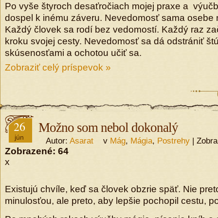
Po vyše štyroch desaťročiach mojej praxe a výuč
dospel k inému záveru. Nevedomosť sama osebe n
Každý človek sa rodí bez vedomostí. Každý raz za
kroku svojej cesty. Nevedomosť sa dá odstrániť št
skúsenosťami a ochotou učiť sa.
Zobraziť celý príspevok »
26
Možno som nebol dokonalý
jún
Autor:
Asarat
v
Mág
,
Mágia
,
Postrehy
| Zobra
Zobrazené:
64
x
Existujú chvíle, keď sa človek obzrie späť. Nie preto
minulosťou, ale preto, aby lepšie pochopil cestu, po