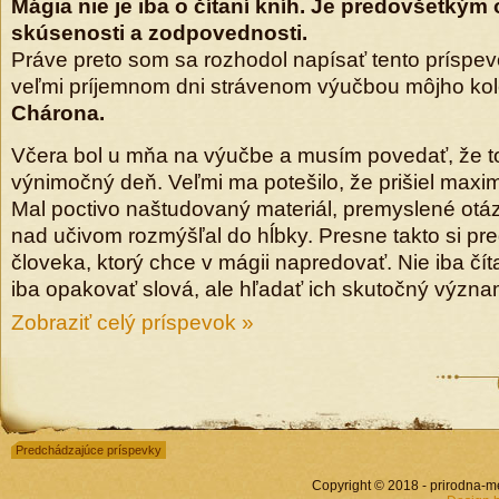
Mágia nie je iba o čítaní kníh. Je predovšetkým
skúsenosti a zodpovednosti.
Práve preto som sa rozhodol napísať tento príspevo
veľmi príjemnom dni strávenom výučbou môjho ko
Chárona.
Včera bol u mňa na výučbe a musím povedať, že to
výnimočný deň. Veľmi ma potešilo, že prišiel maxi
Mal poctivo naštudovaný materiál, premyslené otázk
nad učivom rozmýšľal do hĺbky. Presne takto si pr
človeka, ktorý chce v mágii napredovať. Nie iba čít
iba opakovať slová, ale hľadať ich skutočný význa
Zobraziť celý príspevok »
Predchádzajúce príspevky
Copyright © 2018 - prirodna-