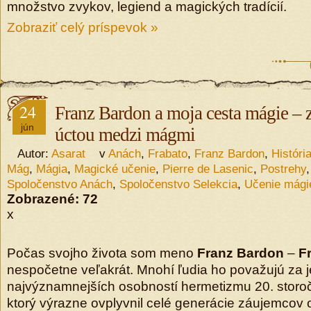
množstvo zvykov, legiend a magických tradícií.
Zobraziť celý príspevok »
24
Franz Bardon a moja cesta mágie – 
jún
úctou medzi mágmi
Autor:
Asarat
v
Anách
,
Frabato
,
Franz Bardon
,
Históri
Mág
,
Mágia
,
Magické učenie
,
Pierre de Lasenic
,
Postrehy
Spoločenstvo Anách
,
Spoločenstvo Selekcia
,
Učenie mági
Zobrazené:
72
x
Počas svojho života som meno
Franz Bardon
–
Fr
nespočetne veľakrát. Mnohí ľudia ho považujú za 
najvýznamnejších osobností hermetizmu 20. storoč
ktorý výrazne ovplyvnil celé generácie záujemcov 