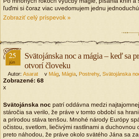
Po mnohých rokoch výučby mágie, písania kníh a s
ľuďmi si čoraz viac uvedomujem jednu jednoduchú
Zobraziť celý príspevok »
25
Svätojánska noc a mágia – keď sa pr
jún
otvorí človeku
Autor:
Asarat
v
Mág
,
Mágia
,
Postrehy
,
Svätojánska no
Zobrazené:
68
x
Svätojánska noc
patrí oddávna medzi najtajomnejš
stáročia sa verilo, že práve v tomto období sa hra
a prírodou stáva tenšou. Mnohé národy Európy spáj
očistou, svetlom, liečivými rastlinami a duchovnou
preto náhodou, že práve okolo svätého Jána sa za