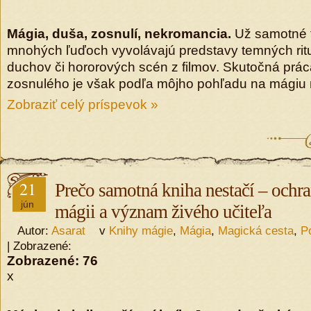
Mágia, duša, zosnulí, nekromancia.
Už samotné t
mnohých ľuďoch vyvolávajú predstavy temných ritu
duchov či hororových scén z filmov. Skutočná prá
zosnulého je však podľa môjho pohľadu na mágiu 
Zobraziť celý príspevok »
21
Prečo samotná kniha nestačí – ochra
jún
mágii a význam živého učiteľa
Autor:
Asarat
v
Knihy mágie
,
Mágia
,
Magická cesta
,
P
| Zobrazené:
Zobrazené:
76
x