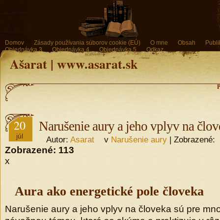
Domov
Zásady používania súborov cookie (EÚ)
O mne
Obsah
Publi
Objednávka 3
Objednávka 4
Objednávka 5
Odkaz
Ašarat | www.asarat.sk
P
20
Narušenie aury a jeho vplyv na člo
júl
Autor:
Asarat
v
Narušenie aury
| Zobrazené:
Zobrazené:
113
x
Aura ako energetické pole človeka
Narušenie aury a jeho vplyv na človeka sú pre m