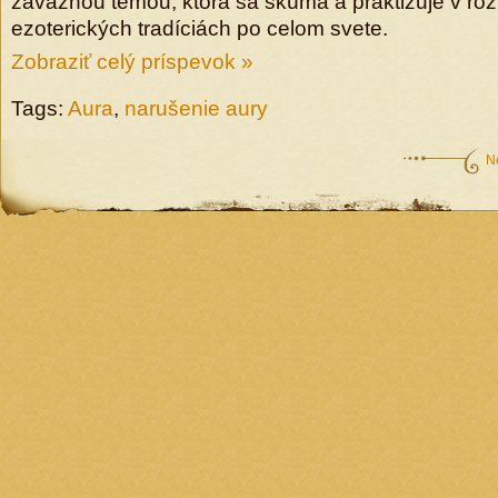
závažnou témou, ktorá sa skúma a praktizuje v r
ezoterických tradíciách po celom svete.
Zobraziť celý príspevok »
Tags:
Aura
,
narušenie aury
N