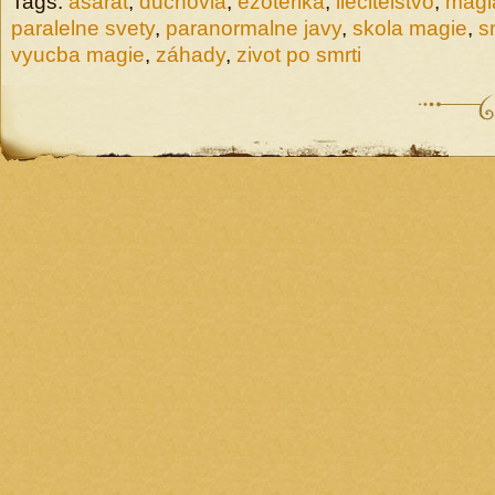
Tags:
asarat
,
duchovia
,
ezoterika
,
liecitelstvo
,
mági
paralelne svety
,
paranormalne javy
,
skola magie
,
s
vyucba magie
,
záhady
,
zivot po smrti