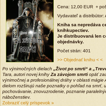
Cena: 12,00 EUR + po
Vydavateľ a distribútor: 
Kniha sa nepredáva c
kníhkupectiev.
Je distribuovaná len c
objednávky.
Počet strán: 401
>> Objednať knihu < <
Po výnimočných dielach
„Život po smrti“ a „Trev
Tara, autori novej knihy
Za závojom smrti
opäť zau
výnimočnej a profesionálnej dráhy v oblasti mágie 
dielom rozširujú naše poznatky o pohľad na smrť, 
pochovávanie, znovuzrodenie, poznanie paralelný
náboženstiev.
Zobraziť celý príspevok »