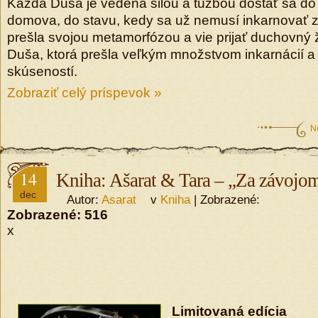
Každá Duša je vedená silou a túžbou dostať sa do 
domova, do stavu, kedy sa už nemusí inkarnovať 
prešla svojou metamorfózou a vie prijať duchovný ž
Duša, ktorá prešla veľkým množstvom inkarnácií a 
skúseností.
Zobraziť celý príspevok »
N
14
Kniha: Ašarat & Tara – „Za závojom
dec
Autor:
Asarat
v
Kniha
| Zobrazené:
Zobrazené:
516
x
Limitovaná edícia