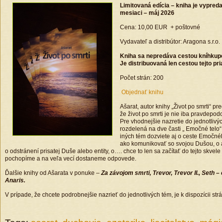
Limitovaná edícia – kniha je vypred
mesiaci – máj 2026
Cena: 10,00 EUR + poštovné
Vydavateľ a distribútor: Aragona s.r.o.
Kniha sa nepredáva cestou kníhkupe
Je distribuovaná len cestou tejto pr
Počet strán: 200
Objednať knihu
Ašarat, autor knihy „Život po smrti“ pr
že život po smrti je nie iba pravdepod
Pre vhodnejšie nazretie do jednotlivý
rozdelená na dve časti „ Emočné telo
iných tém dozviete aj o ceste Emočnéh
ako komunikovať so svojou Dušou, o a
o odstránení prisatej Duše alebo entity, o…. chce to len sa začítať do tejto skvel
pochopíme a na veľa vecí dostaneme odpovede.
Ďalšie knihy od Ašarata v ponuke –
Za závojom smrti, Trevor, Trevor II., Seth 
Anaris.
V prípade, že chcete podrobnejšie nazrieť do jednotlivých tém, je k dispozícii st