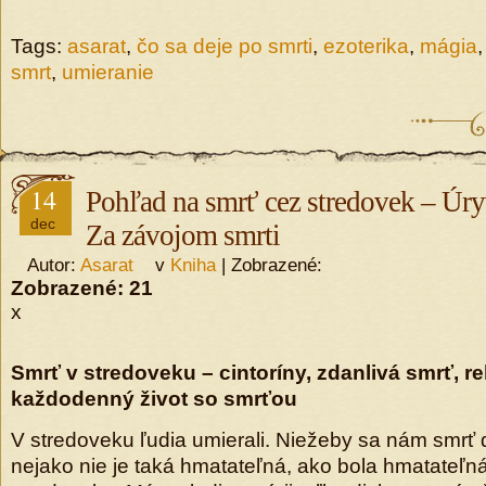
Tags:
asarat
,
čo sa deje po smrti
,
ezoterika
,
mágia
smrt
,
umieranie
14
Pohľad na smrť cez stredovek – Úry
dec
Za závojom smrti
Autor:
Asarat
v
Kniha
| Zobrazené:
Zobrazené:
21
x
Smrť v stredoveku – cintoríny, zdanlivá smrť, rel
každodenný život so smrťou
V stredoveku ľudia umierali. Niežeby sa nám smrť 
nejako nie je taká hmatateľná, ako bola hmatateľn