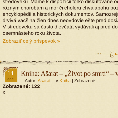
stredoveku. Máme k dispozícii toľko diskutované o
rôznym chorobám a mor či choleru chvalabohu po
encyklopédií a historických dokumentov. Samozrejm
drvivá väčšina žien dnes neovdovie ešte pred dosia
V stredoveku sa často dievčatá vydávali aj pred d
osemnásteho roku života.
Zobraziť celý príspevok »
N
14
Kniha: Ašarat – „Život po smrti“ –
dec
Autor:
Asarat
v
Kniha
| Zobrazené:
Zobrazené:
122
x