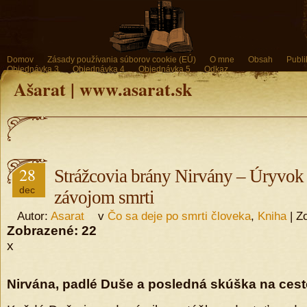
Domov
Zásady používania súborov cookie (EÚ)
O mne
Obsah
Publi
Objednávka 3
Objednávka 4
Objednávka 5
Odkaz
Ašarat | www.asarat.sk
28
Strážcovia brány Nirvány – Úryvok 
dec
závojom smrti
Autor:
Asarat
v
Čo sa deje po smrti človeka
,
Kniha
| Z
Zobrazené:
22
x
Nirvána, padlé Duše a posledná skúška na ces