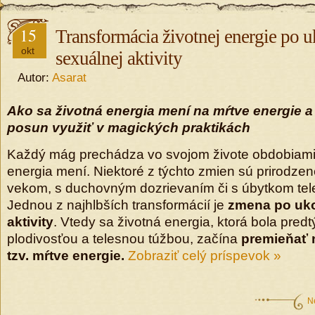
15
Transformácia životnej energie po 
okt
sexuálnej aktivity
Autor:
Asarat
Ako sa životná energia mení na mŕtve energie 
posun využiť v magických praktikách
Každý mág prechádza vo svojom živote obdobiami
energia mení. Niektoré z týchto zmien sú prirodzen
vekom, s duchovným dozrievaním či s úbytkom tele
Jednou z najhlbších transformácií je
zmena po uko
aktivity
. Vtedy sa životná energia, ktorá bola pred
plodivosťou a telesnou túžbou, začína
premieňať 
tzv. mŕtve energie.
Zobraziť celý príspevok »
N