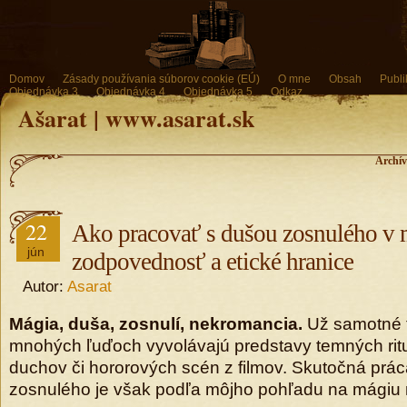
Domov
Zásady používania súborov cookie (EÚ)
O mne
Obsah
Publi
Objednávka 3
Objednávka 4
Objednávka 5
Odkaz
Ašarat | www.asarat.sk
Archív
22
Ako pracovať s dušou zosnulého v m
jún
zodpovednosť a etické hranice
Autor:
Asarat
Mágia, duša, zosnulí, nekromancia.
Už samotné t
mnohých ľuďoch vyvolávajú predstavy temných ritu
duchov či hororových scén z filmov. Skutočná prá
zosnulého je však podľa môjho pohľadu na mágiu 