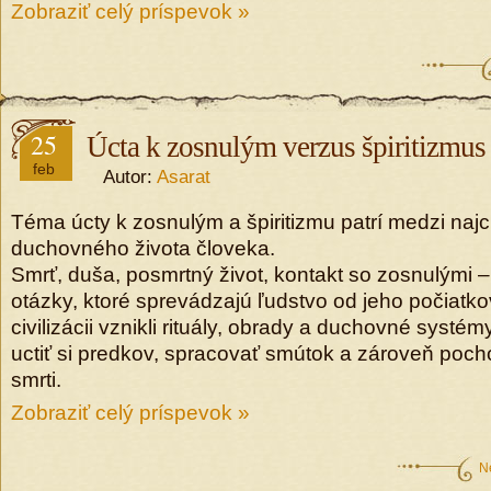
Zobraziť celý príspevok »
25
Úcta k zosnulým verzus špiritizmus
feb
Autor:
Asarat
Téma úcty k zosnulým a špiritizmu patrí medzi najcit
duchovného života človeka.
Smrť, duša, posmrtný život, kontakt so zosnulými –
otázky, ktoré sprevádzajú ľudstvo od jeho počiatko
civilizácii vznikli rituály, obrady a duchovné systémy
uctiť si predkov, spracovať smútok a zároveň pocho
smrti.
Zobraziť celý príspevok »
N