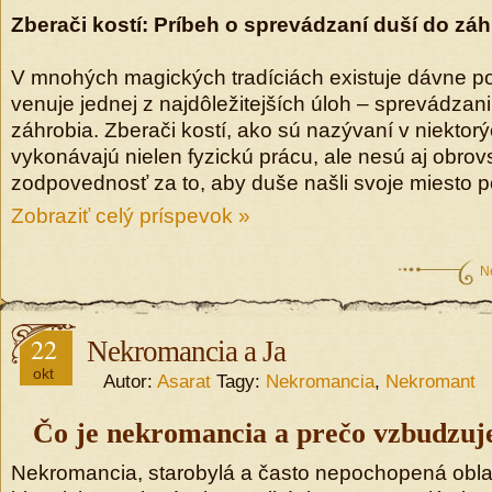
Zberači kostí: Príbeh o sprevádzaní duší do záh
V mnohých magických tradíciách existuje dávne po
venuje jednej z najdôležitejších úloh – sprevádzan
záhrobia. Zberači kostí, ako sú nazývaní v niekto
vykonávajú nielen fyzickú prácu, ale nesú aj obr
zodpovednosť za to, aby duše našli svoje miesto po
Zobraziť celý príspevok »
N
22
Nekromancia a Ja
okt
Autor:
Asarat
Tagy:
Nekromancia
,
Nekromant
Čo je nekromancia a prečo vzbudzuj
Nekromancia, starobylá a často nepochopená obla