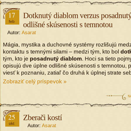
17
Dotknutý diablom verzus posadnut
feb
odlišné skúsenosti s temnotou
Autor:
Asarat
Mágia, mystika a duchovné systémy rozlišujú med
kontaktu s temnými silami – medzi tým, kto bol
dot
tým, kto je
posadnutý diablom
. Hoci sa tieto poj
opisujú dve úplne odlišné skúsenosti s temnotou,
viesť k poznaniu, zatiaľ čo druhá k úplnej strate 
Zobraziť celý príspevok »
N
25
Zberači kostí
okt
Autor:
Asarat