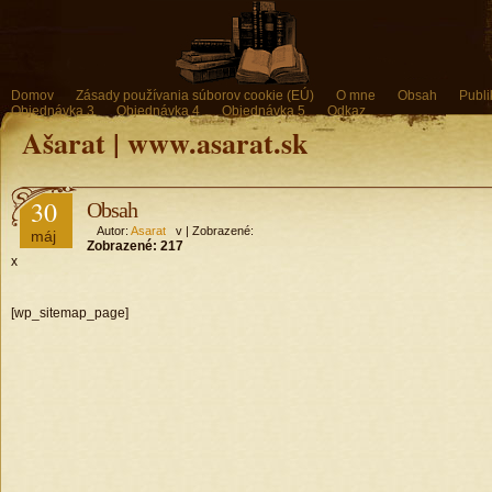
Domov
Zásady používania súborov cookie (EÚ)
O mne
Obsah
Publi
Objednávka 3
Objednávka 4
Objednávka 5
Odkaz
Ašarat | www.asarat.sk
30
Obsah
Autor:
Asarat
v | Zobrazené:
máj
Zobrazené:
217
x
[wp_sitemap_page]