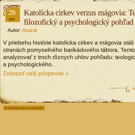
26
Katolícka cirkev verzus mágovia: T
jan
filozofický a psychologický pohľad
Autor:
Asarat
V priebehu histórie katolícka cirkev a mágovia stá
stranách pomyselného barikádového tábora. Tento
analyzovať z troch rôznych uhlov pohľadu: teologic
a psychologického.
Zobraziť celý príspevok »
N
Predchádzajúce príspevky