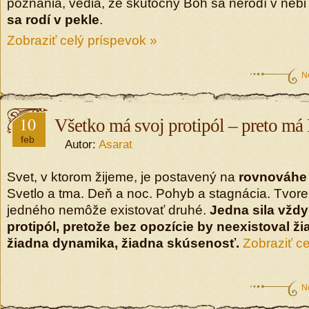
poznania, vedia, že skutočný Boh sa nerodí v nebi
sa rodí v pekle
.
Zobraziť celý príspevok »
N
10
Všetko má svoj protipól – preto má
feb
Autor:
Asarat
Svet, v ktorom žijeme, je postavený na
rovnováhe 
Svetlo a tma. Deň a noc. Pohyb a stagnácia. Tvore
jedného nemôže existovať druhé.
Jedna sila vždy
protipól, pretože bez opozície by neexistoval ž
žiadna dynamika, žiadna skúsenosť.
Zobraziť ce
N