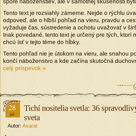
spore náboženstiev, ale v samotnej skúsenosti byti
Tento text je rozsiahly zámerne. Nejde o rýchlu ú
odpoveď, ale o hlbší pohľad na vieru, pravdu a cest
vyžaduje čas, sústredenie a ochotu uvažovať v širš
Inak povedané, tento text je určený pre tých, ktorí 
chcú ísť v tejto téme do hĺbky.
Tento pohľad nie je útokom na vieru, ale snahou p
končí náboženstvo a kde začína skutočná duchov
celý príspevok »
28
Tichí nositelia svetla: 36 spravodli
júl
sveta
Autor:
Asarat