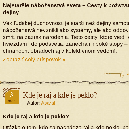
Najstaršie náboženstvá sveta – Cesty k božstvu
dejiny
Vek ľudskej duchovnosti je starší než dejiny samot
náboženstvá nevznikli ako systémy, ale ako odpove
smrť, na zázrak narodenia. Tieto cesty, ktoré viedli
hviezdam i do podsvetia, zanechali hlboké stopy – 
chrámoch, obradoch aj v kolektívnom vedomí.
Zobraziť celý príspevok »
N
3
Kde je raj a kde je peklo?
mar
Autor:
Asarat
Kde je raj a kde je peklo?
Otázka o tom, kde sa nachádza raj a kde peklo, pat