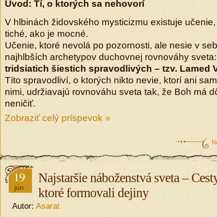
Úvod: Tí, o ktorých sa nehovorí
V hlbinách židovského mysticizmu existuje učenie, 
tiché, ako je mocné.
Učenie, ktoré nevolá po pozornosti, ale nesie v se
najhlbších archetypov duchovnej rovnováhy sveta
tridsiatich šiestich spravodlivých – tzv. Lamed
Títo spravodliví, o ktorých nikto nevie, ktorí ani sam
nimi, udržiavajú rovnováhu sveta tak, že Boh má d
neničiť.
Zobraziť celý príspevok »
N
19
Najstaršie náboženstvá sveta – Cest
jún
ktoré formovali dejiny
Autor:
Asarat