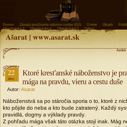
Domov
Zásady používania súborov cookie (EÚ)
O mne
Obsah
Publi
Objednávka 3
Objednávka 4
Objednávka 5
Odkaz
Ašarat | www.asarat.sk
Archív 
22
Ktoré kresťanské náboženstvo je pr
dec
mága na pravdu, vieru a cestu duše
Autor:
Asarat
Náboženstvá sa po stáročia sporia o to, ktoré z nic
kto pôjde do neba a kto bude zatratený. Každý sy
pravidlá, dogmy a výklady pravdy.
Z pohľadu mága však táto otázka stojí inak. Mág 