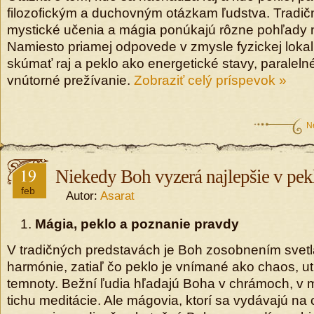
filozofickým a duchovným otázkam ľudstva. Tradi
mystické učenia a mágia ponúkajú rôzne pohľady n
Namiesto priamej odpovede v zmysle fyzickej lokali
skúmať raj a peklo ako energetické stavy, paraleln
vnútorné prežívanie.
Zobraziť celý príspevok »
N
19
Niekedy Boh vyzerá najlepšie v pek
feb
Autor:
Asarat
Mágia, peklo a poznanie pravdy
V tradičných predstavách je Boh zosobnením svetl
harmónie, zatiaľ čo peklo je vnímané ako chaos, u
temnoty. Bežní ľudia hľadajú Boha v chrámoch, v mo
tichu meditácie. Ale mágovia, ktorí sa vydávajú na