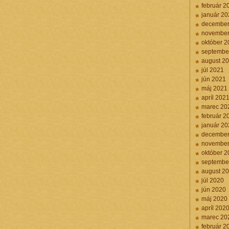
február 2
január 20
december
november
október 2
septembe
august 2
júl 2021
jún 2021
máj 2021
apríl 202
marec 20
február 2
január 20
december
november
október 2
septembe
august 2
júl 2020
jún 2020
máj 2020
apríl 202
marec 20
február 2