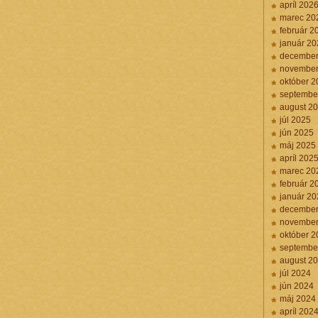
apríl 202
marec 20
február 2
január 20
december
november
október 2
septembe
august 2
júl 2025
jún 2025
máj 2025
apríl 202
marec 20
február 2
január 20
december
november
október 2
septembe
august 2
júl 2024
jún 2024
máj 2024
apríl 202