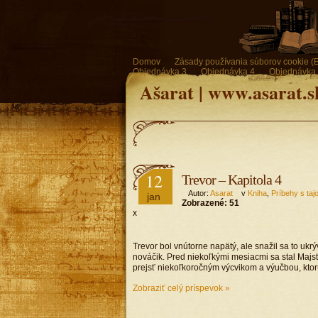
Domov
Zásady používania súborov cookie (
Objednávka 3
Objednávka 4
Objednávka
Ašarat | www.asarat.s
12
Trevor – Kapitola 4
Autor:
Asarat
v
Kniha
,
Príbehy s ta
jan
Zobrazené:
51
x
Trevor bol vnútorne napätý, ale snažil sa to uk
nováčik. Pred niekoľkými mesiacmi sa stal Majs
prejsť niekoľkoročným výcvikom a výučbou, ktor
Zobraziť celý príspevok »