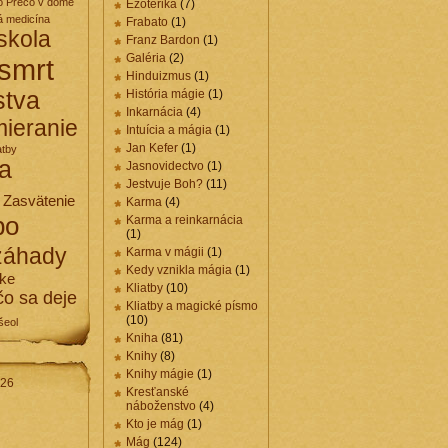
o
Prečo v dome
Ezoterika
(7)
á medicína
Frabato
(1)
skola
Franz Bardon
(1)
Galéria
(2)
smrt
Hinduizmus
(1)
stva
História mágie
(1)
Inkarnácia
(4)
ieranie
Intuícia a mágia
(1)
Jan Kefer
(1)
atby
a
Jasnovidectvo
(1)
Jestvuje Boh?
(11)
Zasvätenie
Karma
(4)
po
Karma a reinkarnácia
(1)
záhady
Karma v mágii
(1)
Kedy vznikla mágia
(1)
cke
Kliatby
(10)
čo sa deje
Kliatby a magické písmo
(10)
šeol
Kniha
(81)
Knihy
(8)
Knihy mágie
(1)
026
Kresťanské
náboženstvo
(4)
Kto je mág
(1)
Mág
(124)