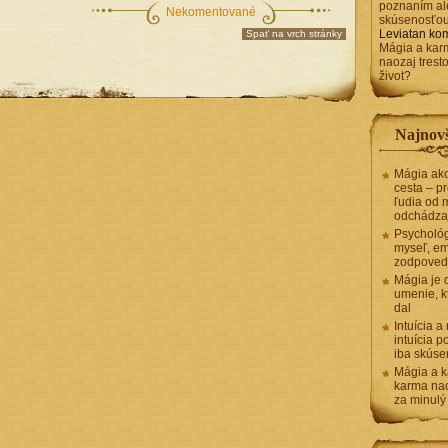
poznaním al
Nekomentované
skúsenosťo
Leviatan
kom
Spať na vrch stránky
Mágia a kar
naozaj trest
život?
Najnovš
Mágia ako
cesta – pr
ľudia od 
odchádza
Psycholó
myseľ, em
zodpoved
Mágia je 
umenie, k
dal
Intuícia a
intuícia 
iba skús
Mágia a k
karma nao
za minulý