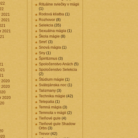
022
Rituálne sviečky v mágii
(1)
22
Rodová kliatba
(1)
 2021
Rozhovor
(8)
 2021
Selekcia
(35)
021
Sexuálna mágia
(1)
r 2021
Škola mágie
(8)
021
Smrť
(3)
Snová mágia
(1)
Sny
(1)
Špiritizmus
(3)
1
Spoločenstvo Anách
(5)
21
Spoločenstvo Selekcia
021
(2)
21
Štúdium mágie
(1)
 2020
Svätojánska noc
(1)
 2020
Talizmany
(3)
020
Technika mágie
(42)
r 2020
Telepatia
(1)
020
Temná mágia
(3)
Temnota v mágii
(2)
Tieňové gule
(4)
Tieňové gule Shadow
0
Orbs
(3)
20
Trevor
(42)
020