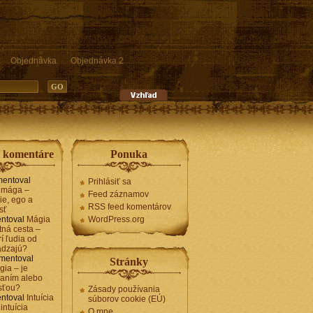
Objednávka
Objednávka 2
e komentáre
Ponuka
entoval
Prihlásiť sa
 mága –
Feed záznamov
ie, ego a
RSS feed komentárov
sť
ntoval
Mágia
WordPress.org
tná cesta –
í ľudia od
ádzajú?
mentoval
Stránky
gia – je
naním alebo
sťou?
Zásady používania
ntoval
Intuícia
súborov cookie (EÚ)
intuícia
O mne