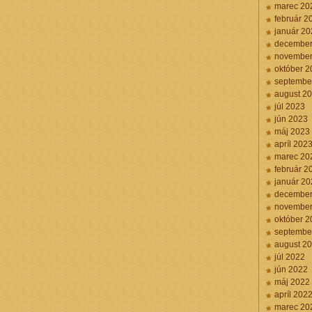
marec 20
február 2
január 20
december
november
október 2
septembe
august 2
júl 2023
jún 2023
máj 2023
apríl 202
marec 20
február 2
január 20
december
november
október 2
septembe
august 2
júl 2022
jún 2022
máj 2022
apríl 202
marec 20