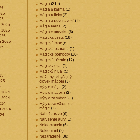
6
Mágia
(219)
26
Mágia a karma
(1)
026
Mágia a lieky
(2)
26
Mágia a poverčivosť
(1)
 2025
Mágia mena
(2)
 2025
Mágia v praveku
(6)
025
Magická cesta
(18)
r 2025
Magická moc
(8)
025
Magická ochrana
(1)
Magické pomôcky
(10)
Magické učenie
(12)
Magický oltár
(1)
5
Magický rituál
(5)
25
Môže byť obyčajný
025
človek mágom
(1)
25
Mýty o mágii
(2)
 2024
Mýty o mágoch
(2)
 2024
Mýty o zasvätení
(1)
024
Mýty o zasvätení do
mágie
(1)
r 2024
Náboženstvo
(6)
024
Narušenie aury
(1)
Nekromancia
(6)
Nekromant
(2)
Nezaradené
(38)
4