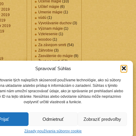
Učenie mágie
(10)
20
Učiteľ mágie
(6)
 2019
Umenie mágie
(1)
 2019
vúdú
(1)
019
Vyvolávanie duchov
(3)
r 2019
Význam mágie
(1)
019
Vzkriesenie
(1)
woodoo
(1)
Za závojom smrti
(54)
Záhrobie
(3)
9
Zasvätenie do mágie
(9)
19
Život po smrti
(57)
019
Zmysel života
(1)
Spravovať Súhlas
tovanie tých najlepších skúseností používame technológie, ako sú súbory
Záložky
na ukladanie a/alebo prístup k informáciám o zariadení. Súhlas s týmito
ami nám umožní spracovávať údaje, ako je správanie pri prehliadaní alebo
 ID na tejto stránke. Nesúhlas alebo odvolanie súhlasu môže nepriaznivo
Blogy.selekcia.sk
ovplyvniť určité vlastnosti a funkcie.
Osobný odkaz mňa
mága Ašarata
prirodna-
medicina.selekcia.sk
Prijať
Odmietnuť
Zobraziť predvoľby
Zásady používania súborov cookie