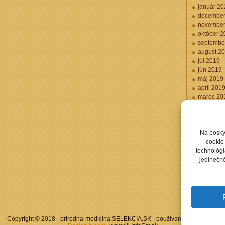
január 20
december
november
október 2
septembe
august 2
júl 2019
jún 2019
máj 2019
apríl 201
marec 20
február 2
Na posky
cookie 
technológi
jedinečné
Copyright © 2018 - prirodna-medicina.SELEKCIA.SK - používame
WordPress