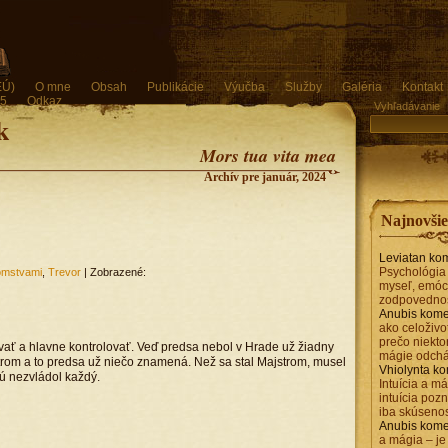
EÚ)
O mne
Obsah
Publikácie
Výučba
Služby
Galéria
Kontakt
 5
Odkaz
Vyhľadávanie
k
Mors tua vita mea
Archív pre január, 2024
Najnovši
Leviatan
kom
Psychológia
jomstvami
,
Trevor
| Zobrazené:
myseľ, emóc
zodpovedno
Anubis
kome
ako celoživo
prečo niektor
rývať a hlavne kontrolovať. Veď predsa nebol v Hrade už žiadny
mágie odch
trom a to predsa už niečo znamená. Než sa stal Majstrom, musel
Vhiolynta
ko
ú nezvládol každý.
Intuícia a má
intuícia poz
iba skúseno
Anubis
kome
a mágia – je 