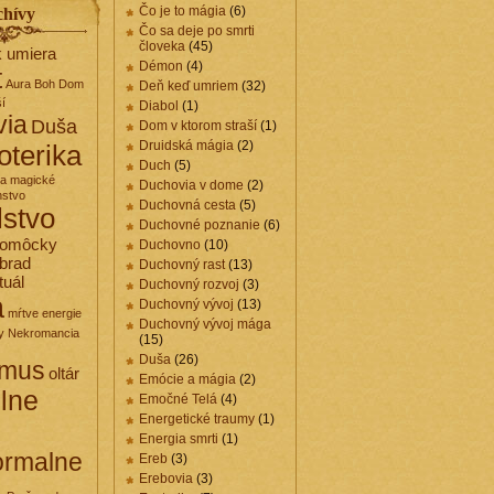
Čo je to mágia
(6)
chívy
Čo sa deje po smrti
človeka
(45)
k umiera
Démon
(4)
t
Aura
Boh
Dom
Deň keď umriem
(32)
ší
Diabol
(1)
via
Duša
Dom v ktorom straší
(1)
Druidská mágia
(2)
oterika
Duch
(5)
 a magické
Duchovia v dome
(2)
nstvo
Duchovná cesta
(5)
elstvo
Duchovné poznanie
(6)
pomôcky
Duchovno
(10)
brad
Duchovný rast
(13)
tuál
Duchovný rozvoj
(3)
a
Duchovný vývoj
(13)
mŕtve energie
Duchovný vývoj mága
y
Nekromancia
(15)
Duša
(26)
zmus
oltár
Emócie a mágia
(2)
elne
Emočné Telá
(4)
Energetické traumy
(1)
Energia smrti
(1)
ormalne
Ereb
(3)
Erebovia
(3)