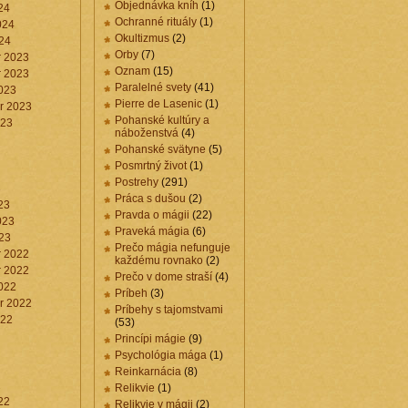
Objednávka kníh
(1)
24
Ochranné rituály
(1)
024
Okultizmus
(2)
24
Orby
(7)
 2023
Oznam
(15)
 2023
Paralelné svety
(41)
023
Pierre de Lasenic
(1)
r 2023
Pohanské kultúry a
023
náboženstvá
(4)
Pohanské svätyne
(5)
Posmrtný život
(1)
Postrehy
(291)
3
Práca s dušou
(2)
23
Pravda o mágii
(22)
023
Praveká mágia
(6)
23
Prečo mágia nefunguje
 2022
každému rovnako
(2)
 2022
Prečo v dome straší
(4)
022
Príbeh
(3)
r 2022
Príbehy s tajomstvami
022
(53)
Princípi mágie
(9)
Psychológia mága
(1)
Reinkarnácia
(8)
2
Relikvie
(1)
22
Relikvie v mágii
(2)