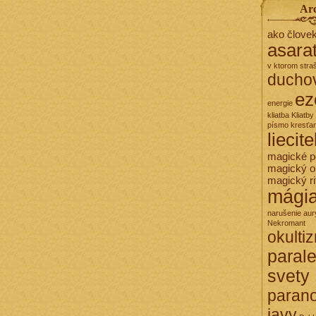
Ar
ako člove
asara
v ktorom stra
ducho
ez
energie
kliatba
Kliatby
písmo
kresťa
liecit
magické 
magický o
magický ri
mági
narušenie aur
Nekromant
okulti
paral
svety
paran
javy