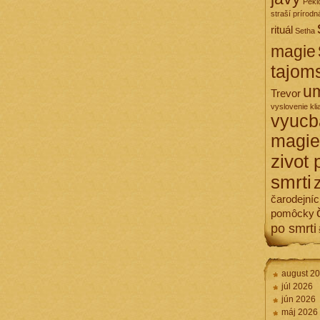
Pekl
straší
prírodn
rituál
Setha
magie
tajom
um
Trevor
vyslovenie kli
vyucb
magie
zivot 
smrti
čarodejní
pomôcky
po smrti
august 2
júl 2026
jún 2026
máj 2026