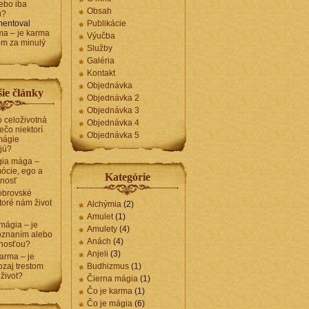
ebo iba
Obsah
u?
entoval
Publikácie
ma – je karma
Výučba
om za minulý
Služby
Galéria
Kontakt
Objednávka
ie články
Objednávka 2
Objednávka 3
 celoživotná
Objednávka 4
ečo niektorí
Objednávka 5
mágie
jú?
gia mága –
ócie, ego a
Kategórie
nosť
obrovské
toré nám život
Alchýmia
(2)
Amulet
(1)
 mágia – je
Amulety
(4)
poznaním alebo
Anách
(4)
enosťou?
Anjeli
(3)
arma – je
zaj trestom
Budhizmus
(1)
 život?
Čierna mágia
(1)
Čo je karma
(1)
Čo je mágia
(6)