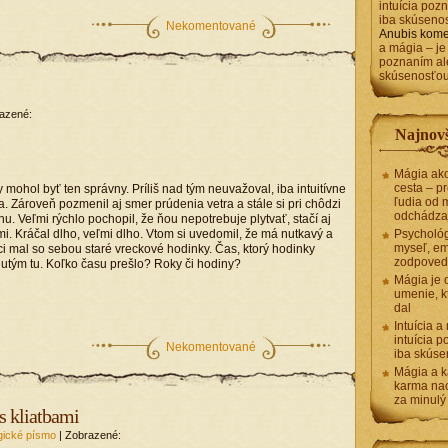
intuícia poz
iba skúseno
Nekomentované
Anubis
kome
a mágia – je 
poznaním al
skúsenosťo
azené:
Najnovš
Mágia ako
cesta – pr
 mohol byť ten správny. Príliš nad tým neuvažoval, iba intuitívne
ľudia od 
. Zároveň pozmenil aj smer prúdenia vetra a stále si pri chôdzi
odchádza
 Veľmi rýchlo pochopil, že ňou nepotrebuje plytvať, stačí aj
mi. Kráčal dlho, veľmi dlho. Vtom si uvedomil, že má nutkavý a
Psycholó
myseľ, em
oci mal so sebou staré vreckové hodinky. Čas, ktorý hodinky
zodpoved
utým tu. Koľko času prešlo? Roky či hodiny?
Mágia je 
umenie, k
dal
Intuícia a
intuícia 
Nekomentované
iba skús
Mágia a k
karma nao
za minulý
s kliatbami
gické písmo
| Zobrazené: