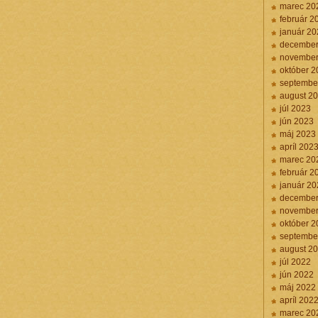
marec 20
február 2
január 20
december
november
október 2
septembe
august 2
júl 2023
jún 2023
máj 2023
apríl 202
marec 20
február 2
január 20
december
november
október 2
septembe
august 2
júl 2022
jún 2022
máj 2022
apríl 202
marec 20