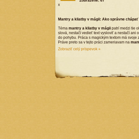
Zobrazené:
67
x
Mantry a kliatby v mágii: Ako správne chápať 
Téma
mantry a kliatby v mágii
patrí medzi tie 
slová, nestačí vedieť text vysloviť a nestačí an
do pohybu. Práca s magickým textom má svoje zák
Práve preto sa v tejto práci zameriavam na
mant
Zobraziť celý príspevok »