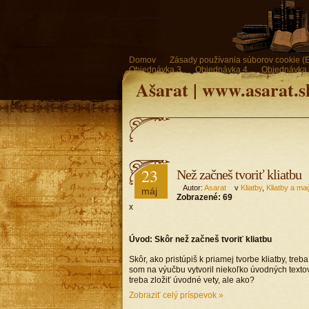
Domov
Zásady používania súborov cookie (
Objednávka 3
Objednávka 4
Objednávka
Ašarat | www.asarat.s
23
Než začneš tvoriť kliatbu
Autor:
Asarat
v
Kliatby
,
Kliatby a ma
máj
Zobrazené:
69
x
Úvod: Skôr než začneš tvoriť kliatbu
Skôr, ako pristúpiš k priamej tvorbe kliatby, treba
som na výučbu vytvoril niekoľko úvodných texto
treba zložiť úvodné vety, ale ako?
Zobraziť celý príspevok »