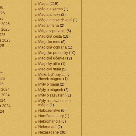
6
Mágia
(219)
26
Mágia a karma
(1)
026
Mágia a lieky
(2)
26
Mágia a poverčivosť
(1)
 2025
Mágia mena
(2)
 2025
Mágia v praveku
(6)
025
Magická cesta
(18)
r 2025
Magická moc
(8)
025
Magická ochrana
(1)
Magické pomôcky
(10)
Magické učenie
(12)
Magický oltár
(1)
5
Magický rituál
(5)
25
Môže byť obyčajný
025
človek mágom
(1)
25
Mýty o mágii
(2)
 2024
Mýty o mágoch
(2)
 2024
Mýty o zasvätení
(1)
024
Mýty o zasvätení do
mágie
(1)
r 2024
Náboženstvo
(6)
024
Narušenie aury
(1)
Nekromancia
(6)
Nekromant
(2)
Nezaradené
(38)
4