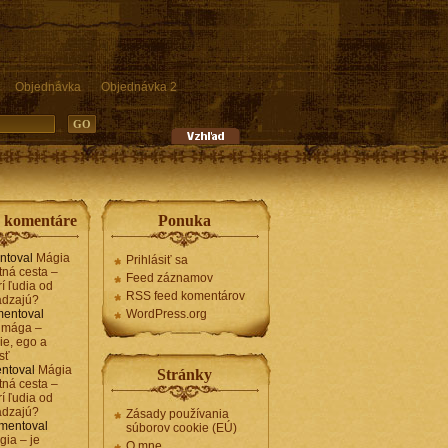
Objednávka
Objednávka 2
e komentáre
Ponuka
ntoval
Mágia
Prihlásiť sa
tná cesta –
Feed záznamov
í ľudia od
RSS feed komentárov
ádzajú?
entoval
WordPress.org
 mága –
ie, ego a
sť
ntoval
Mágia
Stránky
tná cesta –
í ľudia od
ádzajú?
Zásady používania
mentoval
súborov cookie (EÚ)
gia – je
O mne