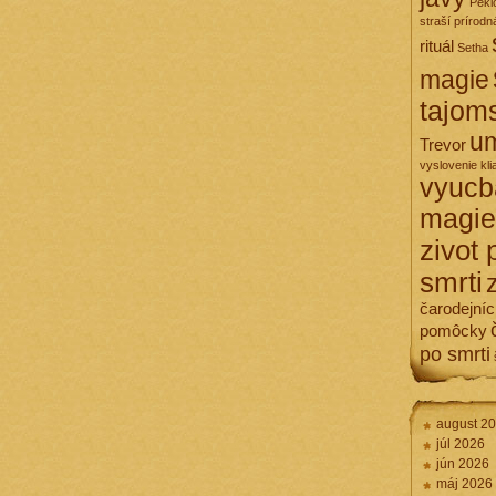
Pekl
straší
prírodn
rituál
Setha
magie
tajom
um
Trevor
vyslovenie kli
vyucb
magie
zivot 
smrti
čarodejní
pomôcky
po smrti
august 2
júl 2026
jún 2026
máj 2026