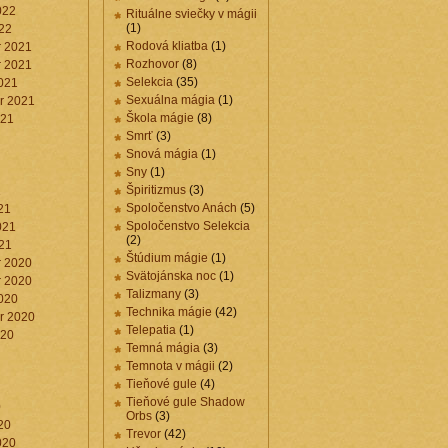
022
Rituálne sviečky v mágii
(1)
22
Rodová kliatba
(1)
 2021
Rozhovor
(8)
 2021
Selekcia
(35)
021
Sexuálna mágia
(1)
r 2021
Škola mágie
(8)
021
Smrť
(3)
Snová mágia
(1)
Sny
(1)
Špiritizmus
(3)
1
Spoločenstvo Anách
(5)
21
Spoločenstvo Selekcia
021
(2)
21
Štúdium mágie
(1)
 2020
Svätojánska noc
(1)
 2020
Talizmany
(3)
020
Technika mágie
(42)
r 2020
Telepatia
(1)
020
Temná mágia
(3)
Temnota v mágii
(2)
Tieňové gule
(4)
Tieňové gule Shadow
0
Orbs
(3)
20
Trevor
(42)
020