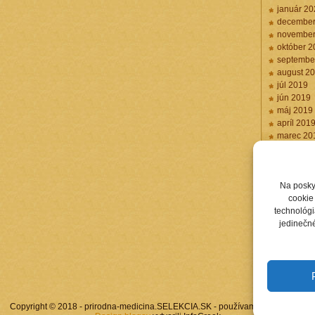
január 20
december
november
október 2
septembe
august 2
júl 2019
jún 2019
máj 2019
apríl 201
marec 20
február 2
Na posky
cookie 
technológi
jedinečné
Copyright © 2018 - prirodna-medicina.SELEKCIA.SK - používame
WordPress