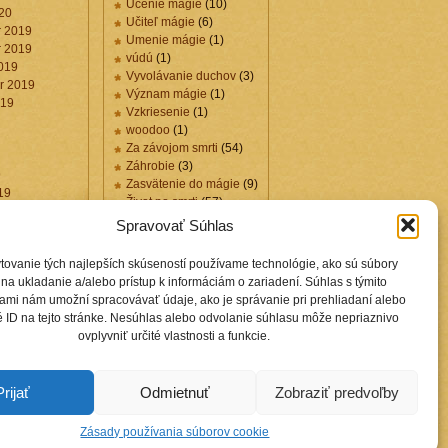
Učenie mágie
(10)
20
Učiteľ mágie
(6)
 2019
Umenie mágie
(1)
 2019
vúdú
(1)
019
Vyvolávanie duchov
(3)
r 2019
Význam mágie
(1)
019
Vzkriesenie
(1)
woodoo
(1)
Za závojom smrti
(54)
Záhrobie
(3)
9
Zasvätenie do mágie
(9)
19
Život po smrti
(57)
019
Zmysel života
(1)
Spravovať Súhlas
tovanie tých najlepších skúseností používame technológie, ako sú súbory
Záložky
na ukladanie a/alebo prístup k informáciám o zariadení. Súhlas s týmito
ami nám umožní spracovávať údaje, ako je správanie pri prehliadaní alebo
 ID na tejto stránke. Nesúhlas alebo odvolanie súhlasu môže nepriaznivo
Blogy.selekcia.sk
ovplyvniť určité vlastnosti a funkcie.
Osobný odkaz mňa
mága Ašarata
prirodna-
medicina.selekcia.sk
Prijať
Odmietnuť
Zobraziť predvoľby
Zásady používania súborov cookie