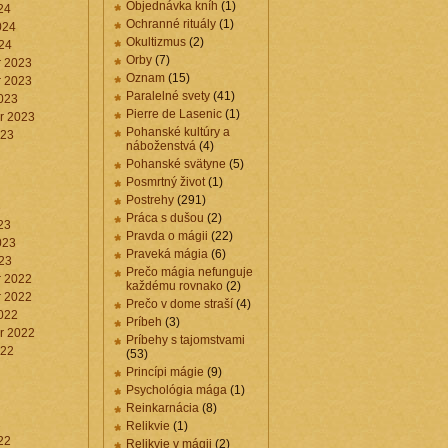
Objednávka kníh
(1)
24
Ochranné rituály
(1)
024
Okultizmus
(2)
24
Orby
(7)
 2023
Oznam
(15)
 2023
Paralelné svety
(41)
023
Pierre de Lasenic
(1)
r 2023
Pohanské kultúry a
023
náboženstvá
(4)
Pohanské svätyne
(5)
Posmrtný život
(1)
Postrehy
(291)
3
Práca s dušou
(2)
23
Pravda o mágii
(22)
023
Praveká mágia
(6)
23
Prečo mágia nefunguje
 2022
každému rovnako
(2)
 2022
Prečo v dome straší
(4)
022
Príbeh
(3)
r 2022
Príbehy s tajomstvami
022
(53)
Princípi mágie
(9)
Psychológia mága
(1)
Reinkarnácia
(8)
2
Relikvie
(1)
22
Relikvie v mágii
(2)