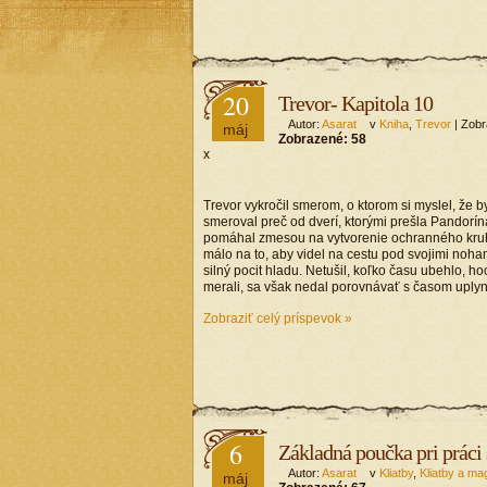
20
Trevor- Kapitola 10
Autor:
Asarat
v
Kniha
,
Trevor
| Zobr
máj
Zobrazené:
58
x
Trevor vykročil smerom, o ktorom si myslel, že by
smeroval preč od dverí, ktorými prešla Pandorína
pomáhal zmesou na vytvorenie ochranného kruhu.
málo na to, aby videl na cestu pod svojimi noha
silný pocit hladu. Netušil, koľko času ubehlo, h
merali, sa však nedal porovnávať s časom uplyn
Zobraziť celý príspevok »
6
Základná poučka pri práci 
Autor:
Asarat
v
Kliatby
,
Kliatby a ma
máj