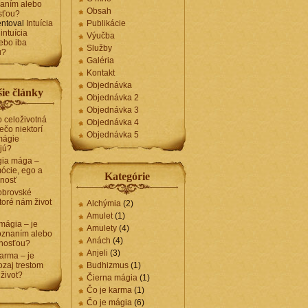
naním alebo
Obsah
sťou?
ntoval
Intuícia
Publikácie
intuícia
Výučba
ebo iba
Služby
u?
Galéria
Kontakt
Objednávka
ie články
Objednávka 2
Objednávka 3
 celoživotná
Objednávka 4
ečo niektorí
Objednávka 5
mágie
jú?
gia mága –
ócie, ego a
Kategórie
nosť
obrovské
toré nám život
Alchýmia
(2)
Amulet
(1)
 mágia – je
Amulety
(4)
poznaním alebo
Anách
(4)
enosťou?
Anjeli
(3)
arma – je
zaj trestom
Budhizmus
(1)
 život?
Čierna mágia
(1)
Čo je karma
(1)
Čo je mágia
(6)