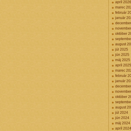
apríl 202
marec 20
február 2
január 20
december
november
október 2
septembe
august 2
júl 2025
jún 2025
máj 2025
apríl 202
marec 20
február 2
január 20
december
november
október 2
septembe
august 2
júl 2024
jún 2024
máj 2024
apríl 202