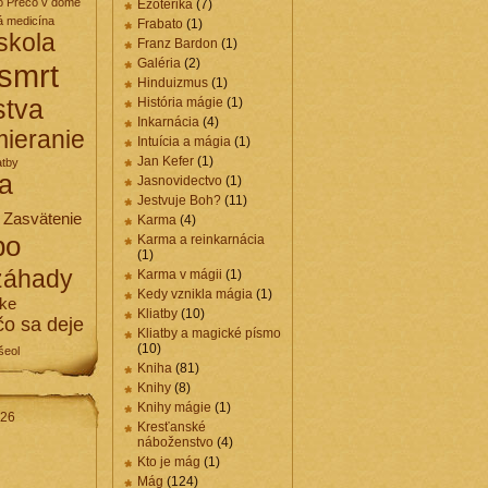
o
Prečo v dome
Ezoterika
(7)
á medicína
Frabato
(1)
skola
Franz Bardon
(1)
Galéria
(2)
smrt
Hinduizmus
(1)
stva
História mágie
(1)
Inkarnácia
(4)
ieranie
Intuícia a mágia
(1)
Jan Kefer
(1)
atby
a
Jasnovidectvo
(1)
Jestvuje Boh?
(11)
Zasvätenie
Karma
(4)
po
Karma a reinkarnácia
(1)
záhady
Karma v mágii
(1)
Kedy vznikla mágia
(1)
cke
Kliatby
(10)
čo sa deje
Kliatby a magické písmo
(10)
šeol
Kniha
(81)
Knihy
(8)
Knihy mágie
(1)
026
Kresťanské
náboženstvo
(4)
Kto je mág
(1)
Mág
(124)