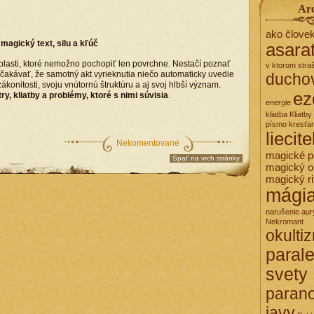
Ar
ako člove
magický text, silu a kľúč
asara
oblasti, ktoré nemožno pochopiť len povrchne. Nestačí poznať
v ktorom stra
i očakávať, že samotný akt vyrieknutia niečo automaticky uvedie
ducho
onitosti, svoju vnútornú štruktúru a aj svoj hlbší význam.
ez
ry, kliatby a problémy, ktoré s nimi súvisia
.
energie
kliatba
Kliatby
písmo
kresťa
liecit
Nekomentované
magické 
Spať na vrch stránky
magický o
magický ri
mági
narušenie aur
Nekromant
okulti
paral
svety
paran
javy