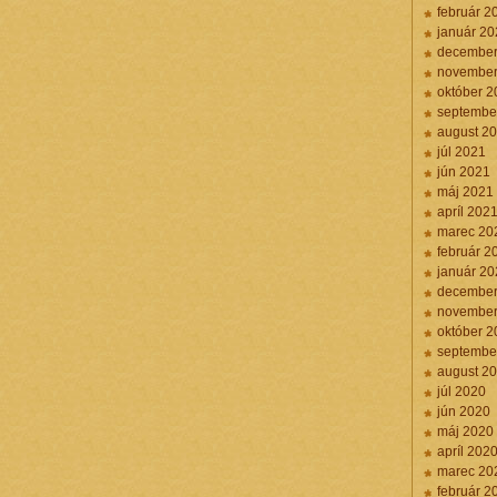
február 2
január 20
december
november
október 2
septembe
august 2
júl 2021
jún 2021
máj 2021
apríl 202
marec 20
február 2
január 20
december
november
október 2
septembe
august 2
júl 2020
jún 2020
máj 2020
apríl 202
marec 20
február 2