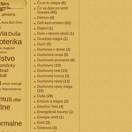
Čo je to mágia
(6)
chívy
Čo sa deje po smrti
človeka
(45)
k umiera
Démon
(4)
t
Aura
Boh
Dom
Deň keď umriem
(32)
ší
Diabol
(1)
via
Duša
Dom v ktorom straší
(1)
Druidská mágia
(2)
oterika
Duch
(5)
 a magické
Duchovia v dome
(2)
nstvo
Duchovná cesta
(5)
elstvo
Duchovné poznanie
(6)
pomôcky
Duchovno
(10)
brad
Duchovný rast
(13)
tuál
Duchovný rozvoj
(3)
a
Duchovný vývoj
(13)
mŕtve energie
Duchovný vývoj mága
y
Nekromancia
(15)
Duša
(26)
zmus
oltár
Emócie a mágia
(2)
elne
Emočné Telá
(4)
Energetické traumy
(1)
Energia smrti
(1)
ormalne
Ereb
(3)
Erebovia
(3)