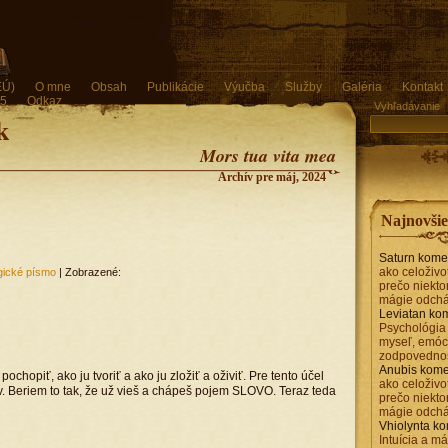
EÚ)
O mne
Obsah
Publikácie
Výučba
Služby
Galéria
Kontakt
 5
Odkaz
Vyhľadávanie
k
Mors tua vita mea
Archív pre máj, 2024
Najnovši
Saturn
kome
ako celoživo
gické písmo
| Zobrazené:
prečo niektor
mágie odch
Leviatan
kom
Psychológia
myseľ, emóc
zodpovedno
Anubis
kome
 pochopiť, ako ju tvoriť a ako ju zložiť a oživiť. Pre tento účel
ako celoživo
v. Beriem to tak, že už vieš a chápeš pojem SLOVO. Teraz teda
prečo niektor
mágie odch
Vhiolynta
ko
Intuícia a má