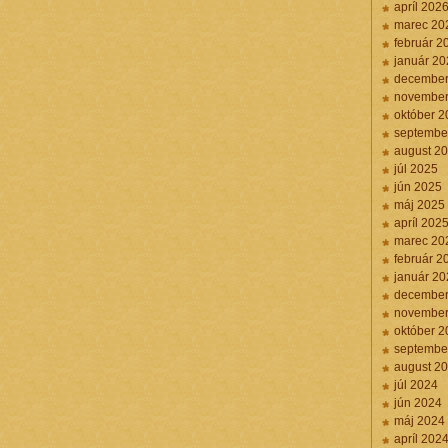
apríl 202
marec 20
február 2
január 20
december
november
október 2
septembe
august 2
júl 2025
jún 2025
máj 2025
apríl 202
marec 20
február 2
január 20
december
november
október 2
septembe
august 2
júl 2024
jún 2024
máj 2024
apríl 202