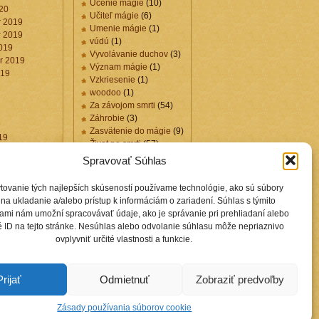
Učenie mágie
(10)
20
Učiteľ mágie
(6)
 2019
Umenie mágie
(1)
 2019
vúdú
(1)
019
Vyvolávanie duchov
(3)
r 2019
Význam mágie
(1)
019
Vzkriesenie
(1)
woodoo
(1)
Za závojom smrti
(54)
Záhrobie
(3)
9
Zasvätenie do mágie
(9)
19
Život po smrti
(57)
019
Zmysel života
(1)
Spravovať Súhlas
tovanie tých najlepších skúseností používame technológie, ako sú súbory
Záložky
na ukladanie a/alebo prístup k informáciám o zariadení. Súhlas s týmito
ami nám umožní spracovávať údaje, ako je správanie pri prehliadaní alebo
 ID na tejto stránke. Nesúhlas alebo odvolanie súhlasu môže nepriaznivo
Blogy.selekcia.sk
ovplyvniť určité vlastnosti a funkcie.
Osobný odkaz mňa
mága Ašarata
prirodna-
medicina.selekcia.sk
Prijať
Odmietnuť
Zobraziť predvoľby
Zásady používania súborov cookie