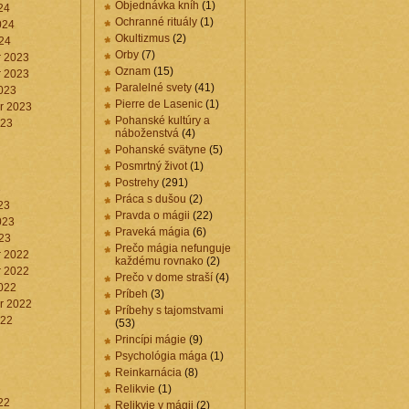
Objednávka kníh
(1)
24
Ochranné rituály
(1)
024
Okultizmus
(2)
24
Orby
(7)
 2023
Oznam
(15)
 2023
Paralelné svety
(41)
023
Pierre de Lasenic
(1)
r 2023
Pohanské kultúry a
023
náboženstvá
(4)
Pohanské svätyne
(5)
Posmrtný život
(1)
Postrehy
(291)
3
Práca s dušou
(2)
23
Pravda o mágii
(22)
023
Praveká mágia
(6)
23
Prečo mágia nefunguje
 2022
každému rovnako
(2)
 2022
Prečo v dome straší
(4)
022
Príbeh
(3)
r 2022
Príbehy s tajomstvami
022
(53)
Princípi mágie
(9)
Psychológia mága
(1)
Reinkarnácia
(8)
2
Relikvie
(1)
22
Relikvie v mágii
(2)