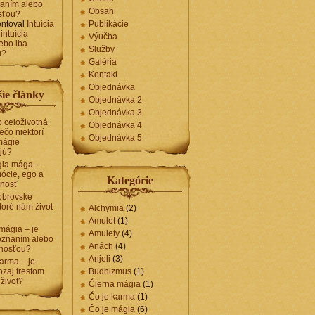
naním alebo
Obsah
sťou?
ntoval
Intuícia
Publikácie
intuícia
Výučba
ebo iba
Služby
u?
Galéria
Kontakt
Objednávka
ie články
Objednávka 2
Objednávka 3
 celoživotná
Objednávka 4
ečo niektorí
Objednávka 5
mágie
jú?
gia mága –
ócie, ego a
Kategórie
nosť
obrovské
toré nám život
Alchýmia
(2)
Amulet
(1)
 mágia – je
Amulety
(4)
poznaním alebo
Anách
(4)
enosťou?
Anjeli
(3)
arma – je
zaj trestom
Budhizmus
(1)
 život?
Čierna mágia
(1)
Čo je karma
(1)
Čo je mágia
(6)