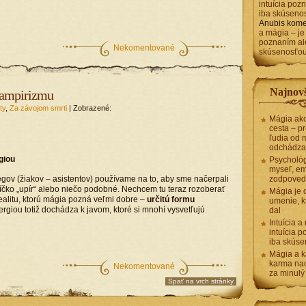
intuícia poz
iba skúseno
Anubis
kome
a mágia – je 
poznaním al
Nekomentované
skúsenosťo
Najnovš
 vampirizmu
ty
,
Za závojom smrti
| Zobrazené:
Mágia ako
cesta – pr
ľudia od 
odchádza
giou
Psycholó
myseľ, em
egov (žiakov – asistentov) používame na to, aby sme načerpali
zodpoved
víčko „upír“ alebo niečo podobné. Nechcem tu teraz rozoberať
Mágia je 
realitu, ktorú mágia pozná veľmi dobre –
určitú formu
umenie, k
ergiou totiž dochádza k javom, ktoré si mnohí vysvetľujú
dal
Intuícia a
intuícia 
iba skús
Mágia a k
karma nao
Nekomentované
za minulý
Spať na vrch stránky