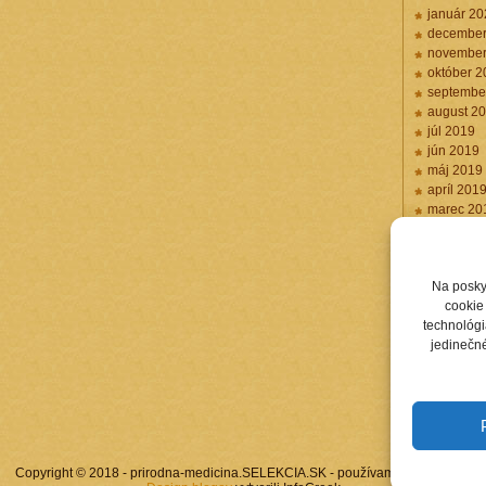
január 20
december
november
október 2
septembe
august 2
júl 2019
jún 2019
máj 2019
apríl 201
marec 20
február 2
Na posky
cookie 
technológi
jedinečné
Copyright © 2018 - prirodna-medicina.SELEKCIA.SK - používame
WordPress