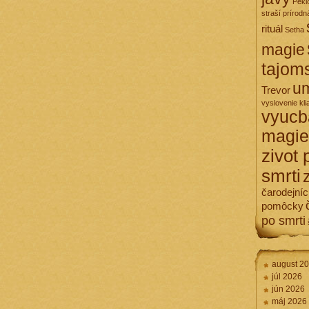
Pekl
straší
prírodn
rituál
Setha
magie
tajom
um
Trevor
vyslovenie kli
vyucb
magie
zivot 
smrti
čarodejní
pomôcky
po smrti
august 2
júl 2026
jún 2026
máj 2026