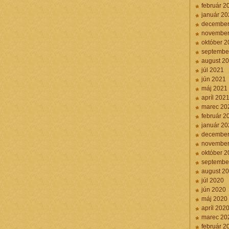
február 2
január 20
december
november
október 2
septembe
august 2
júl 2021
jún 2021
máj 2021
apríl 202
marec 20
február 2
január 20
december
november
október 2
septembe
august 2
júl 2020
jún 2020
máj 2020
apríl 202
marec 20
február 2