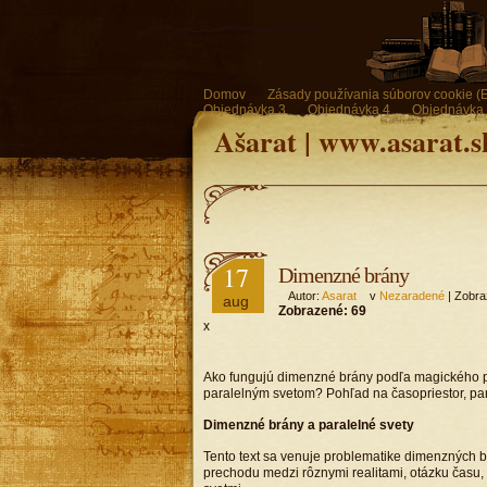
Domov
Zásady používania súborov cookie (
Objednávka 3
Objednávka 4
Objednávka
Ašarat | www.asarat.s
17
Dimenzné brány
Autor:
Asarat
v
Nezaradené
| Zobra
aug
Zobrazené:
69
x
Ako fungujú dimenzné brány podľa magického po
paralelným svetom? Pohľad na časopriestor, para
Dimenzné brány a paralelné svety
Tento text sa venuje problematike dimenzných b
prechodu medzi rôznymi realitami, otázku času, 