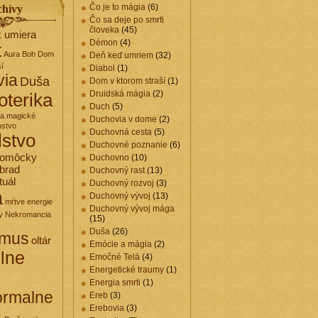
Čo je to mágia
(6)
chívy
Čo sa deje po smrti
človeka
(45)
k umiera
Démon
(4)
t
Aura
Boh
Dom
Deň keď umriem
(32)
ší
Diabol
(1)
via
Duša
Dom v ktorom straší
(1)
Druidská mágia
(2)
oterika
Duch
(5)
 a magické
Duchovia v dome
(2)
nstvo
Duchovná cesta
(5)
elstvo
Duchovné poznanie
(6)
pomôcky
Duchovno
(10)
brad
Duchovný rast
(13)
tuál
Duchovný rozvoj
(3)
a
Duchovný vývoj
(13)
mŕtve energie
Duchovný vývoj mága
y
Nekromancia
(15)
Duša
(26)
zmus
oltár
Emócie a mágia
(2)
elne
Emočné Telá
(4)
Energetické traumy
(1)
Energia smrti
(1)
ormalne
Ereb
(3)
Erebovia
(3)