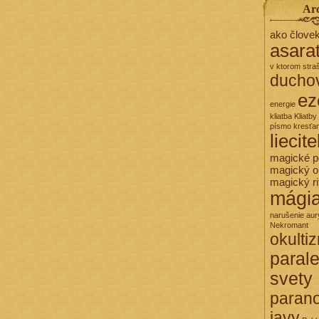
Ar
ako člove
asara
v ktorom stra
ducho
ez
energie
kliatba
Kliatby
písmo
kresťa
liecit
magické 
magický o
magický ri
mági
narušenie aur
Nekromant
okulti
paral
svety
paran
javy