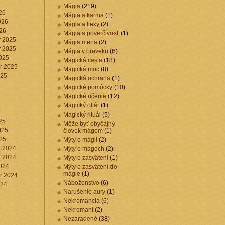
6
Mágia
(219)
26
Mágia a karma
(1)
026
Mágia a lieky
(2)
26
Mágia a poverčivosť
(1)
 2025
Mágia mena
(2)
 2025
Mágia v praveku
(6)
025
Magická cesta
(18)
r 2025
Magická moc
(8)
025
Magická ochrana
(1)
Magické pomôcky
(10)
Magické učenie
(12)
Magický oltár
(1)
5
Magický rituál
(5)
25
Môže byť obyčajný
025
človek mágom
(1)
25
Mýty o mágii
(2)
 2024
Mýty o mágoch
(2)
 2024
Mýty o zasvätení
(1)
024
Mýty o zasvätení do
mágie
(1)
r 2024
Náboženstvo
(6)
024
Narušenie aury
(1)
Nekromancia
(6)
Nekromant
(2)
Nezaradené
(38)
4