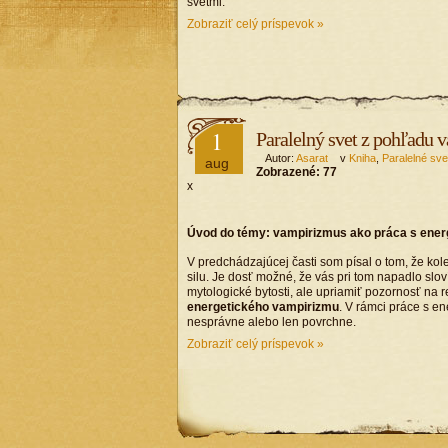
svetmi.
Zobraziť celý príspevok »
1
Paralelný svet z pohľadu
Autor:
Asarat
v
Kniha
,
Paralelné sve
aug
Zobrazené:
77
x
Úvod do témy: vampirizmus ako práca s ener
V predchádzajúcej časti som písal o tom, že kol
silu. Je dosť možné, že vás pri tom napadlo slo
mytologické bytosti, ale upriamiť pozornosť na 
energetického vampirizmu
. V rámci práce s en
nesprávne alebo len povrchne.
Zobraziť celý príspevok »