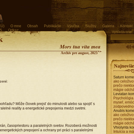
EÚ)
O mne
Obsah
Publikácie
Výučba
Služby
Galéria
Kontakt
 5
Odkaz
Vyhľadávanie
k
Mors tua vita mea
Archív pre august, 2023
Najnovši
Saturn
kome
ako celoživo
zené:
prečo niektor
mágie odch
Leviatan
kom
Psychológia
myseľ, emóc
hľadu? Môže človek prejsť do minulosti alebo sa spojiť s
zodpovedno
lelné reality a energetické prepojenia medzi svetmi.
Anubis
kome
ako celoživo
prečo niektor
mágie odch
rán, časopriestoru a paralelných svetov. Rozoberá možnosti
Vhiolynta
ko
energetických prepojení a ochrany pri práci s paralelnými
Intuícia a má