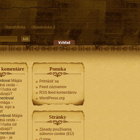
Objednávka
Objednávka 2
e komentáre
Ponuka
ntoval
Mágia
Prihlásiť sa
tná cesta –
Feed záznamov
í ľudia od
RSS feed komentárov
ádzajú?
entoval
WordPress.org
 mága –
ie, ego a
sť
ntoval
Mágia
Stránky
tná cesta –
í ľudia od
ádzajú?
Zásady používania
mentoval
súborov cookie (EÚ)
gia – je
O mne