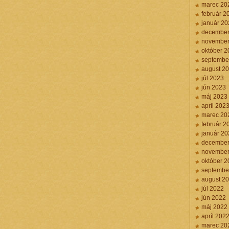
marec 20
február 2
január 20
december
november
október 2
septembe
august 2
júl 2023
jún 2023
máj 2023
apríl 202
marec 20
február 2
január 20
december
november
október 2
septembe
august 2
júl 2022
jún 2022
máj 2022
apríl 202
marec 20