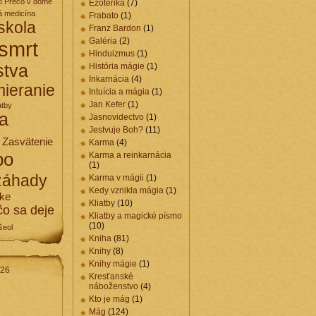
o
Prečo v dome
Ezoterika
(7)
á medicína
Frabato
(1)
skola
Franz Bardon
(1)
Galéria
(2)
smrt
Hinduizmus
(1)
stva
História mágie
(1)
Inkarnácia
(4)
ieranie
Intuícia a mágia
(1)
Jan Kefer
(1)
atby
a
Jasnovidectvo
(1)
Jestvuje Boh?
(11)
Zasvätenie
Karma
(4)
po
Karma a reinkarnácia
(1)
záhady
Karma v mágii
(1)
Kedy vznikla mágia
(1)
cke
Kliatby
(10)
čo sa deje
Kliatby a magické písmo
(10)
šeol
Kniha
(81)
Knihy
(8)
Knihy mágie
(1)
026
Kresťanské
náboženstvo
(4)
Kto je mág
(1)
Mág
(124)