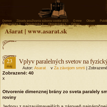
Domov
Zásady používania súborov cookie (EÚ)
O mne
Obsah
Publi
Objednávka 3
Objednávka 4
Objednávka 5
Odkaz
Ašarat | www.asarat.sk
23
Vplyv paralelných svetov na fyzický
máj
Autor:
Asarat
v
Za závojom smrti
| Zobrazené
Zobrazené:
40
x
Otvorenie dimenznej brány zo sveta paralely s
roviny
Jednou z najzaujímavejších a zároveň najnáročnejš