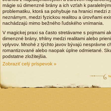
mágie sú dimenzné brány a ich vzťah k paralelným
problematiku, ktorá sa pohybuje na hranici medzi
neznámym, medzi fyzickou realitou a úrovňami exis
nachádzajú mimo bežného ľudského vnímania.
V magickej praxi sa často stretávame s pojmami ak
dimenzné brány, trhliny medzi realitami alebo prien
vplyvov. Mnohé z týchto javov bývajú nesprávne 
romantizované alebo naopak úplne odmietané. Sku
podstatne zložitejšia.
Zobraziť celý príspevok »
N