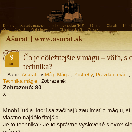
Domov
Zásady používania súborov cookie (EÚ)
O mne
Obsah
Publi
Objednávka 3
Objednávka 4
Objednávka 5
Odkaz
Ašarat | www.asarat.sk
9
Čo je dôležitejšie v mágii – vôľa, s
jún
technika?
Autor:
Asarat
v
Mág
,
Mágia
,
Postrehy
,
Pravda o mágii
,
Technika mágie
| Zobrazené:
Zobrazené:
80
x
Mnohí ľudia, ktorí sa začínajú zaujímať o mágiu, si 
vlastne najdôležitejšie.
Je to technika? Je to správne vyslovené slovo? Ale
mága?