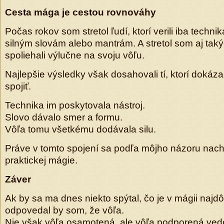
Cesta mága je cestou rovnováhy
Počas rokov som stretol ľudí, ktorí verili iba techniká
silným slovám alebo mantrám. A stretol som aj takýc
spoliehali výlučne na svoju vôľu.
Najlepšie výsledky však dosahovali tí, ktorí dokázal
spojiť.
Technika im poskytovala nástroj.
Slovo dávalo smer a formu.
Vôľa tomu všetkému dodávala silu.
Práve v tomto spojení sa podľa môjho názoru nac
praktickej mágie.
Záver
Ak by sa ma dnes niekto spýtal, čo je v mágii najdôl
odpovedal by som, že vôľa.
Nie však vôľa osamotená, ale vôľa podporená ve