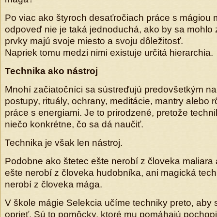
Po viac ako štyroch desaťročiach práce s mágiou
odpoveď nie je taká jednoduchá, ako by sa mohlo z
prvky majú svoje miesto a svoju dôležitosť.
Napriek tomu medzi nimi existuje určitá hierarchia.
Technika ako nástroj
Mnohí začiatočníci sa sústreďujú predovšetkým na 
postupy, rituály, ochrany, meditácie, mantry alebo
práce s energiami. Je to prirodzené, pretože techn
niečo konkrétne, čo sa dá naučiť.
Technika je však len nástroj.
Podobne ako štetec ešte nerobí z človeka maliara
ešte nerobí z človeka hudobníka, ani magická te
nerobí z človeka mága.
V škole mágie Selekcia učíme techniky preto, aby 
oprieť. Sú to pomôcky, ktoré mu pomáhajú pochopiť