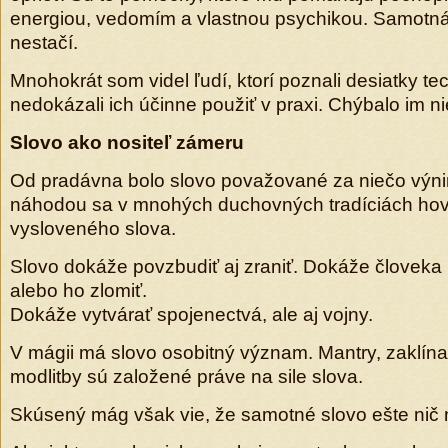
energiou, vedomím a vlastnou psychikou. Samotná
nestačí.
Mnohokrát som videl ľudí, ktorí poznali desiatky tec
nedokázali ich účinne použiť v praxi. Chýbalo im ni
Slovo ako nositeľ zámeru
Od pradávna bolo slovo považované za niečo výn
náhodou sa v mnohých duchovných tradíciách hovo
vysloveného slova.
Slovo dokáže povzbudiť aj zraniť. Dokáže človeka 
alebo ho zlomiť.
Dokáže vytvárať spojenectvá, ale aj vojny.
V mágii má slovo osobitný význam. Mantry, zaklínad
modlitby sú založené práve na sile slova.
Skúsený mág však vie, že samotné slovo ešte nič 