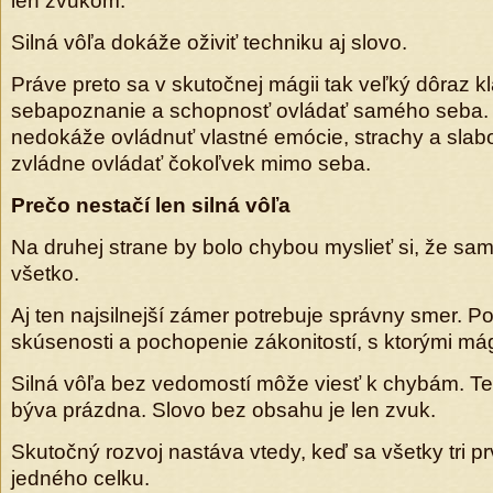
len zvukom.
Silná vôľa dokáže oživiť techniku aj slovo.
Práve preto sa v skutočnej mágii tak veľký dôraz kl
sebapoznanie a schopnosť ovládať samého seba. 
nedokáže ovládnuť vlastné emócie, strachy a slabos
zvládne ovládať čokoľvek mimo seba.
Prečo nestačí len silná vôľa
Na druhej strane by bolo chybou myslieť si, že sam
všetko.
Aj ten najsilnejší zámer potrebuje správny smer. P
skúsenosti a pochopenie zákonitostí, s ktorými má
Silná vôľa bez vedomostí môže viesť k chybám. Te
býva prázdna. Slovo bez obsahu je len zvuk.
Skutočný rozvoj nastáva vtedy, keď sa všetky tri p
jedného celku.