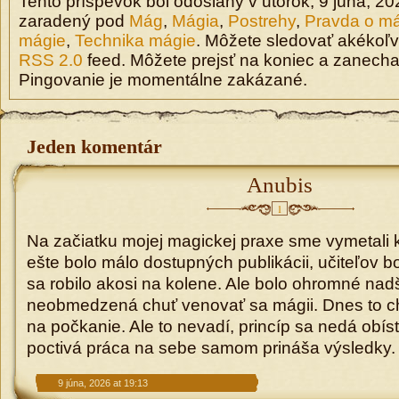
Tento príspevok bol odoslaný v utorok, 9 júna, 20
zaradený pod
Mág
,
Mágia
,
Postrehy
,
Pravda o má
mágie
,
Technika mágie
. Môžete sledovať akékoľv
RSS 2.0
feed. Môžete prejsť na koniec a zanecha
Pingovanie je momentálne zakázané.
Jeden komentár
Anubis
1
Na začiatku mojej magickej praxe sme vymetali 
ešte bolo málo dostupných publikácii, učiteľov b
sa robilo akosi na kolene. Ale bolo ohromné nad
neobmedzená chuť venovať sa mágii. Dnes to ch
na počkanie. Ale to nevadí, princíp sa nedá obísť
poctivá práca na sebe samom prináša výsledky.
9 júna, 2026 at 19:13