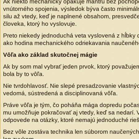
Ak niekto mechanicky opakuje mantru bez pochop
vnútorného spojenia, výsledok býva často minimál
silu až vtedy, keď je naplnené obsahom, presvedč
človeka, ktorý ho vyslovuje.
Preto niekedy jednoduchá veta vyslovená z hĺbky 
ako hodina mechanického odriekavania naučeného
Vôľa ako základ skutočnej mágie
Ak by som mal vybrať jeden prvok, ktorý považujem 
bola by to vôľa.
Nie tvrdohlavosť. Nie slepé presadzovanie vlastnýc
vedomá, sústredená a disciplinovaná vôľa.
Práve vôľa je tým, čo poháňa mága dopredu počas 
mu umožňuje pokračovať aj vtedy, keď sa nedarí. V
odpovede na otázky, ktoré nemajú jednoduché rieš
Bez vôle zostáva technika len súborom naučených